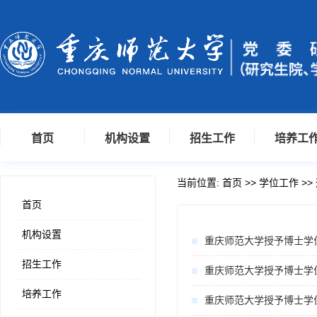
首页
机构设置
招生工作
培养工
当前位置:
首页
>>
学位工作
>>
首页
机构设置
重庆师范大学授予博士学
招生工作
重庆师范大学授予博士学
培养工作
重庆师范大学授予博士学