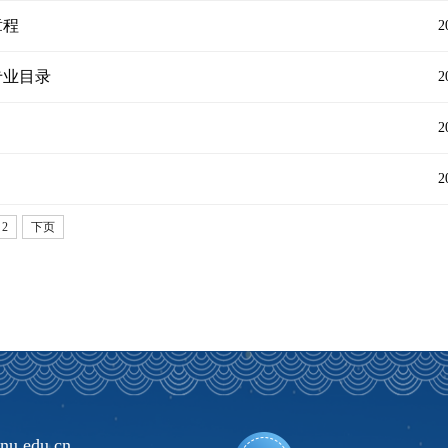
章程
2
专业目录
2
2
2
2
下页
nu.edu.cn