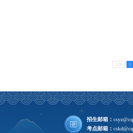
上页
1
招生邮箱：
csyz@cq
考点邮箱：
cskd@cq