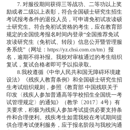
7.
对服役期间获得三等战功、二等功以上奖
励或者二级以上表彰，符合全国硕士研究生招生
考试报考条件的退役人员，可申请免初试攻读硕
士研究生。符合免初试资格的考生，应在教育部
规定的全国统考报名时间内登录
“
全国推荐免试
攻读研究生（免初试、转段）信息公开暨管理服
务系统
”
（网址：
https://yz.chsi.com.cn/tm
）报
名，逾期不得补报。我校对审核通过的考生组织
复试，复试合格者即可予以拟录取。
8.
我校遵循《中华人民共和国无障碍环境建
设法》《残疾人教育条例》和全国硕士研究生招
生考试组织规则，参照《教育部 中国残联关于
印发〈残疾人参加普通高等学校招生全国统一考
试管理规定〉的通知》（教学〔
2017
〕
4
号）有
关要求，积极为残疾人参加考试提供必要支持条
件和合理便利。残疾考生如需我校在考试期间提
供合理考试便利服务，应于报名阶段与我校沟通