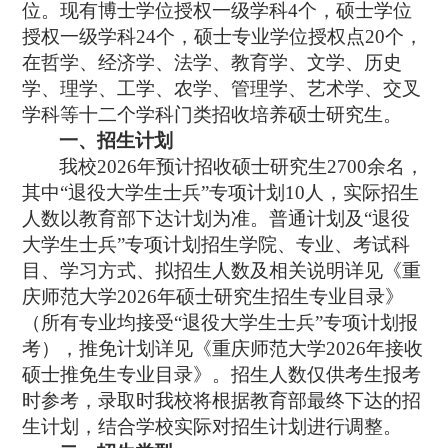
位。现有博士学位授权一级学科
4
个，硕士学位
授权一级学科
24
个，硕士专业学位授权点
20
个，
在哲学、经济学、法学、教育学、文学、历史
学、理学、工学、农学、管理学、艺术学、交叉
学科等十二个学科门类招收培养硕士研究生。
一、招生计划
我校
2026
年预计招收硕士研究生
2700
余名，
其中
“
退役大学生士兵
”
专项计划
10
人，实际招生
人数以教育部下达计划为准。普通计划及
“
退役
大学生士兵
”
专项计划招生学院、专业、考试科
目、学习方式、拟招生人数及相关说明详见《重
庆师范大学
2026
年硕士研究生招生专业目录》
（所有专业均接受
“
退役大学生士兵
”
专项计划报
考），推免计划详见《重庆师范大学
2026
年接收
硕士推免生专业目录》。招生人数仅供考生报考
时参考，录取时我校将根据教育部最终下达的招
生计划，结合学校实际对招生计划进行调整。