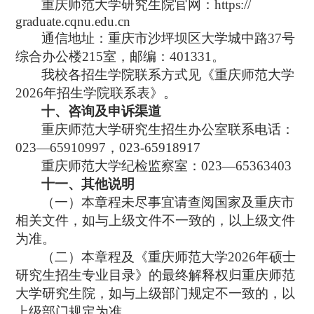
重庆师范大学研究生院官网：
https://
graduate.cqnu.edu.cn
通信地址：重庆市沙坪坝区大学城中路
37
号
综合办公楼
215
室，邮编：
401331
。
我校各招生学院联系方式见《重庆师范大学
2026
年招生学院联系表》。
十、咨询及申诉渠道
重庆师范大学研究生招生办公室联系电话：
023—65910997，023-65918917
重庆师范大学纪检监察室：
023—65363403
十一、其他说明
（一）本章程未尽事宜请查阅国家及重庆市
相关文件，如与上级文件不一致的，以上级文件
为准。
（
二）本
章程
及《重庆师范大学
2026
年硕士
研究生招生专业目录》的最终解释权归重庆师范
大学研究生院，如与上级部门规定不一致的，以
上级部门规定为准。