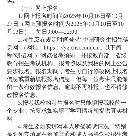
试。
（一）网上报名
1.
网上报名时间为
2025
年
10
月
16
日至
10
月
27
日（网上预报名时间为
2025
年
10
月
10
日至
10
月
13
日），每日
9:00—22:00
。
2.
考生应在规定时间登录
“
中国研究生招生信
息网
”
（网址：
https
：
//yz.chsi.com.cn
，以下简
称
“
研招网
”
）浏览报考须知，并按教育部、省级
教育招生考试机构、报考点以及我校的网上公告
要求报名。报名期间，考生可自行修改网上报名
信息或重新填报报名信息，但每一位考生只能保
留一条有效报名信息。逾期不再补报，也不得修
改报名信息。
3.
报考我校的考生报名时只能填报我校的一
个专业，按要求如实填写学习情况和提供真实材
料。
4.
考生要如实填写本人所受奖惩情况，特别
是要如实填写在参加普通和成人高等学校招生考