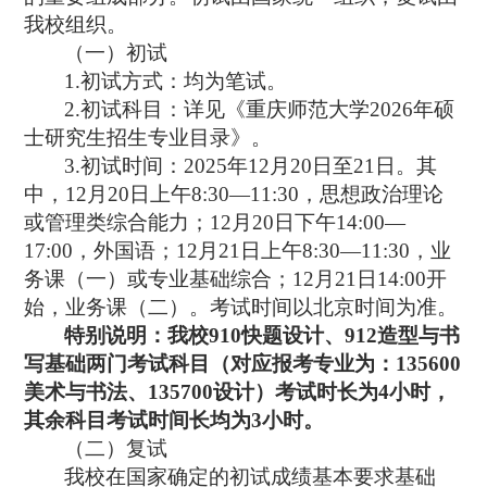
我校组织。
（一）初试
1.
初试方式：均为笔试。
2.
初试科目：详见《重庆师范大学
2026
年硕
士研究生招生专业目录》。
3.
初试时间：
2025
年
12
月
20
日至
21
日。其
中，
12
月
20
日上午
8:30—11:30
，思想政治理论
或管理类综合能力；
12
月
20
日下午
14:00—
17:00
，外国语；
12
月
21
日上午
8:30—11:30
，业
务课（一）或专业基础综合；
12
月
21
日
14:00
开
始，业务课（二）。考试时间以北京时间为准。
特别说明：我校
910
快题设计、
912
造型与书
写基础两门考试科目（对应报考专业为：
135600
美术与书法、
135700
设计）考试时长为
4
小时，
其余科目考试时间长均为
3
小时。
（二）复试
我校在国家确定的初试成绩基本要求基础