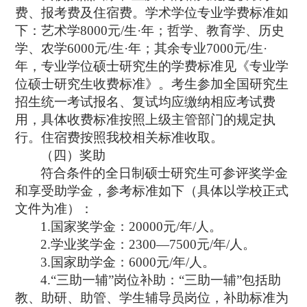
费、报考费及住宿费。学术学位专业学费标准如
下：艺术学
8000
元
/
生
·
年；哲学、教育学、历史
学、农学
6000
元
/
生
·
年；其余专业
7000
元
/
生
·
年，专业学位硕士研究生的学费标准见《专业学
位硕士研究生收费标准》。考生参加全国研究生
招生统一考试报名、复试均应缴纳相应考试费
用，具体收费标准按照上级主管部门的规定执
行。住宿费按照我校相关标准收取。
（四）奖助
符合条件的全日制硕士研究生可参评奖学金
和享受助学金，参考标准如下（具体以学校正式
文件为准）：
1.
国家奖学金：
20000
元
/
年
/
人。
2.
学业奖学金：
2300—7500
元
/
年
/
人。
3.
国家助学金：
6000
元
/
年
/
人。
4.“
三助一辅
”
岗位补助：
“
三助一辅
”
包括助
教、助研、助管、学生辅导员岗位，补助标准为