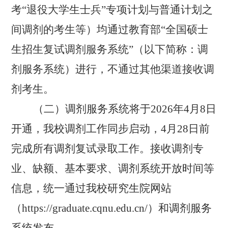
考
“
退役大学生士兵
”
专项计划与普通计划之
间调剂的考生等
）均通过
教育部
“
全国硕士
生招生复试调剂服务系统
”
（以下简称：调
剂服务系统）
进行，
不通过其他渠道接收调
剂考生。
（二）调剂服务系统将于
2026
年
4
月
8
日
开通，我校调剂工作同步启动，
4
月
28
日前
完成所有调剂复试录取工作。接收调剂专
业、缺额、基本要求、调剂系统开放时间等
信息，统一通过我校研究生院网站
（
https://graduate.cqnu.edu.cn/
）和调剂服务