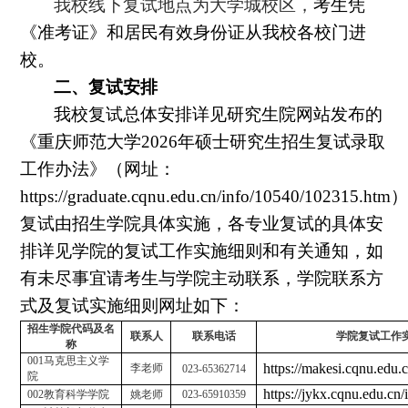
我校线下复试地点为大学城校区，
考生凭
《准考证》和居民有效身份证从我校各校门进
校。
二、复试安排
我校复试总体安排详见研究生院网站发布的
《重庆师范大学
2026
年硕士研究生招生复试录取
工作办法》（网址：
https://graduate.cqnu.edu.cn/info/10540/102315.htm
复试由招生学院具体实施，各专业复试的具体安
排详见学院的复试工作实施细则和有关通知，如
有未尽事宜请考生与学院主动联系，学院联系方
式及复试实施细则网址如下：
招生学院代码及名
联系人
联系电话
学院复试工作
称
001
马克思主义学
https://makesi.cqnu.edu.
李老师
023-65362714
院
https://jykx.cqnu.edu.cn
002
教育科学学院
姚老师
023-65910359