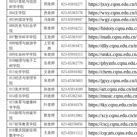
003
计算机与信息
https://jxxy.cqnu.edu.cn
周老师
023-65910277
科学学院
https://wxy.cqnu.edu.cn
004
文学院
房老师
023-65363178
https://wgy.cqnu.edu.cn
005
外国语学院
冯老师
023-65918947
006
历史与社会学
https://history.cqnu.edu
陈老师
023-65910252
院
https://math.cqnu.edu.c
007
数学科学学院
王老师
023-65363107
008
地理与旅游学
上官老
https://dlly.cqnu.edu.cn
023-65363472
院
师
https://smkx.cqnu.edu.c
009
生命科学学院
朱老师
023-65910315
010
物理与电子工
https://phyinfo.cqnu.edu
岳老师
023-65362779
程学院
https://chem.cqnu.edu.c
011
化学学院
文老师
023-65910302
012
经济与管理学
https://jgxy.cqnu.edu.cn
吴老师
023-65363603
院
https://art.cqnu.edu.cn/
013
美术学院
孙老师
023-65914189
https://music.cqnu.edu.c
014
音乐学院
刘老师
023-65362341
015
体育与健康科
https://tky.cqnu.edu.cn/
叶老师
023-65910378
学学院
016
新闻与传媒学
https://xcy.cqnu.edu.cn/
蔡老师
023-65912981
院
https://cscj.cqnu.edu.cn
017
初等教育学院
徐老师
023-68356850
018
重庆国家应用
https://cqcam.cqnu.edu.
王老师
023-65911112
数学中心