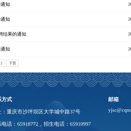
的通知
2
的通知
2
特聘结果的通知
2
的通知
2
2
下页
系方式
邮箱
yjsc@cqnu
址：重庆市沙坪坝区大学城中路37号
电话：65918772，招生电话：65910997