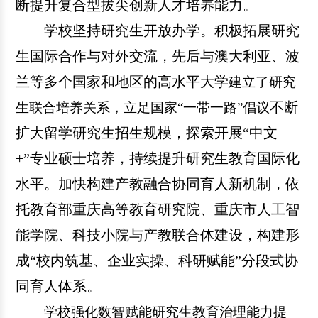
断提升复合型拔尖创新人才培养能力。
学校坚持
研究生开放办学。
积极拓展研究
生国际合作与对外交流，先后与澳大利亚
、
波
兰
等多个国家和地区
的
高水平大学
建立了研究
不断
生联合培养关系，立足国家
“一带一路”倡议
扩大留学研究生招生规模，
探索开展
“中文
+”专业硕士培养，
持续
提升研究生教育国际化
水平
。
加快
构建产教融合协同育人新机制，
依
托教育部重庆高等教育研究院、重庆市人工智
能学院、科技小院与产教联合体建设，
构建
形
成
“校内筑基、企业实操、科研赋能”分段式协
同育人体系。
学校强化数智赋能研究生教育治理能力提