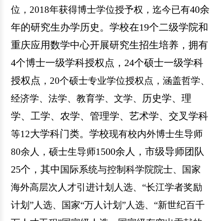
4
0余
位，2018年获得博士学位授予权，迄今已有
年的研究生办学历史
。学校
在
19个二级学院和
重庆应用数学中心开展研究生招生培养
，
拥有
4个博士一级学科授权点，24个硕士一级学科
授权
点
，
20个硕士专业学位授权点，涵盖哲学、
历史学、
理
经济学、法学、教育学、文学、
学
、
工学、农学、管理学、艺术学、交叉学科
大
学科门类。
学
校
等
12
现有校内外博士生导师
5
00余人，市级导师团队
80余人，硕士生导师1
25
个
，
其中
国际系统与控制科学院院士、国家
海外高层次人才引进计划人选、
“长江学者奖励
计划”人选、国家“万人计划”人选、“新世纪百千