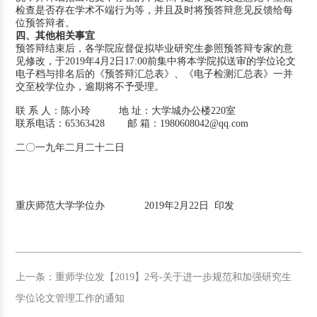
检查是否存在学术不端行为等，并且及时将预答辩意见反馈给每
位预答辩者。
四、其他相关事宜
预答辩结束后，各学院应督促拟毕业研究生参照预答辩专家的意
见修改，于2019年4月2日17:00前集中将本学院拟送审的学位论文
电子档与排名后的《预答辩汇总表》、《电子检测汇总表》一并
交至校学位办，逾期将不予受理。
联 系 人：陈小玲 地 址：大学城办公楼220室
联系电话：65363428 邮 箱：1980608042@qq.com
二〇一九年二月二十二日
重庆师范大学学位办 2019年2月22日 印发
上一条：重师学位发【2019】2号-关于进一步规范和加强研究生
学位论文管理工作的通知