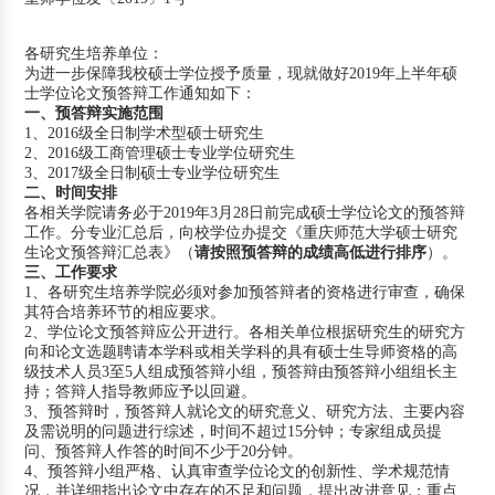
各研究生培养单位：
为进一步保障我校硕士学位授予质量，现就做好2019年上半年硕
士学位论文预答辩工作通知如下：
一、预答辩实施范围
1、2016级全日制学术型硕士研究生
2、2016级工商管理硕士专业学位研究生
3、2017级全日制硕士专业学位研究生
二、时间安排
各相关学院请务必于2019年3月28日前完成硕士学位论文的预答辩
工作。分专业汇总后，向校学位办提交《重庆师范大学硕士研究
生论文预答辩汇总表》（
请按照预答辩的成绩高低进行排序
）。
三、工作要求
1、各研究生培养学院必须对参加预答辩者的资格进行审查，确保
其符合培养环节的相应要求。
2、学位论文预答辩应公开进行。各相关单位根据研究生的研究方
向和论文选题聘请本学科或相关学科的具有硕士生导师资格的高
级技术人员3至5人组成预答辩小组，预答辩由预答辩小组组长主
持；答辩人指导教师应予以回避。
3、预答辩时，预答辩人就论文的研究意义、研究方法、主要内容
及需说明的问题进行综述，时间不超过15分钟；专家组成员提
问、预答辩人作答的时间不少于20分钟。
4、预答辩小组严格、认真审查学位论文的创新性、学术规范情
况，并详细指出论文中存在的不足和问题，提出改进意见；重点