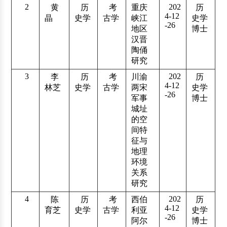
2
202
黄
历
考
重庆
历
4-12
晶
史学
古学
峡江
史学
-26
地区
博士
汉晋
陶俑
研究
3
202
李
历
考
川渝
历
4-12
林芝
史学
古学
两宋
史学
-26
军事
博士
城址
的空
间特
征与
地理
环境
关系
研究
4
202
陈
历
考
西伯
历
4-12
育芝
史学
古学
利亚
史学
-26
阿尔
博士