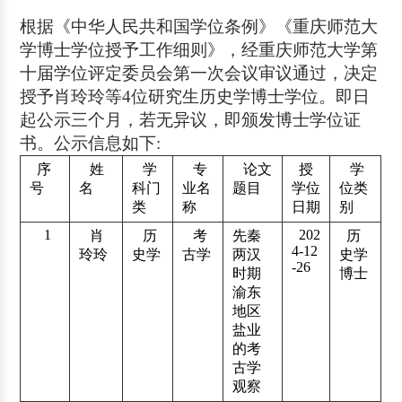
根据《中华人民共和国学位条例》《重庆师范大
学博士学位授予工作细则》，经重庆师范大学第
十届学位评定委员会第一次会议审议通过，决定
授予肖玲玲等4位研究生历史学博士学位。即日
起公示三个月，若无异议，即颁发博士学位证
书。公示信息如下:
序
姓
学
专
论文
授
学
号
名
科门
业名
题目
学位
位类
类
称
日期
别
1
202
肖
历
考
先秦
历
4-12
玲玲
史学
古学
两汉
史学
-26
时期
博士
渝东
地区
盐业
的考
古学
观察