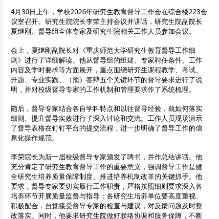
4月30日上午，学校2026年研究生教育督导工作会在综合楼223会
议室召开。研究生院院长李荣主持会议并讲话，研究生院副院长
夏继刚、督导组全体专家及研究生院相关工作人员参加会议。
会上，夏继刚副院长对《重庆师范大学研究生教育督导工作细
则》进行了详细解读。他从督导组的组建、专家聘任条件、工作
内容及学时要求等方面展开，重点围绕研究生课程教学、考试、
开题、专业实践、（预）答辩五个关键环节的督导要求进行了说
明，并对校级督导专家的工作机制和管理要求作了系统梳理。
随后，督导专家结合各自学科特点和以往督导经验，就如何落实
细则、提升督导实效进行了深入讨论和交流。工作人员现场演示
了督导表格在钉钉平台的提交流程，进一步明确了督导工作的信
息化操作规范。
李荣院长为新一届校级督导专家颁发了聘书，并作总结讲话。他
充分肯定了研究生教育督导工作的重要意义，强调督导工作是健
全研究生培养质量保障制度、推进培养机制改革的关键抓手。他
要求，督导专家要切实履行工作职责，严格按照细则要求深入各
培养环节开展质量监督与指导；各研究生培养单位要高度重视、
积极配合，自觉接受督导专家的检查与建议，对反馈问题及时整
改落实。同时，他要求研究生院做好联络协调和服务保障，不断